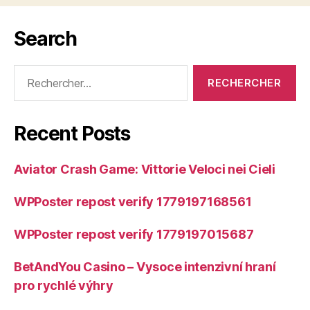
Search
Rechercher :
Recent Posts
Aviator Crash Game: Vittorie Veloci nei Cieli
WPPoster repost verify 1779197168561
WPPoster repost verify 1779197015687
BetAndYou Casino – Vysoce intenzivní hraní
pro rychlé výhry