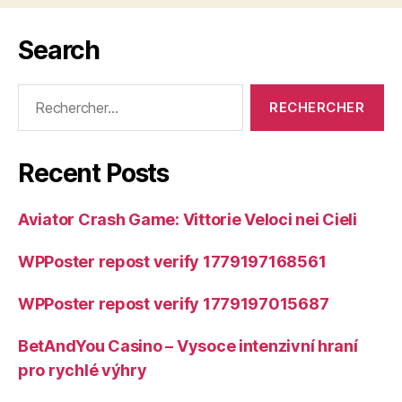
Search
Rechercher :
Recent Posts
Aviator Crash Game: Vittorie Veloci nei Cieli
WPPoster repost verify 1779197168561
WPPoster repost verify 1779197015687
BetAndYou Casino – Vysoce intenzivní hraní
pro rychlé výhry