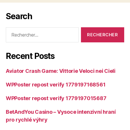
Search
Rechercher :
Recent Posts
Aviator Crash Game: Vittorie Veloci nei Cieli
WPPoster repost verify 1779197168561
WPPoster repost verify 1779197015687
BetAndYou Casino – Vysoce intenzivní hraní
pro rychlé výhry