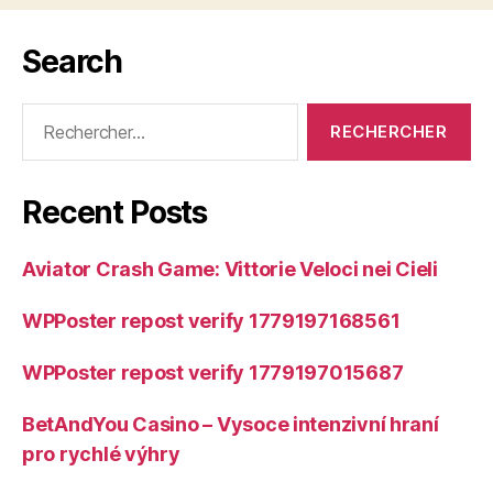
Search
Rechercher :
Recent Posts
Aviator Crash Game: Vittorie Veloci nei Cieli
WPPoster repost verify 1779197168561
WPPoster repost verify 1779197015687
BetAndYou Casino – Vysoce intenzivní hraní
pro rychlé výhry