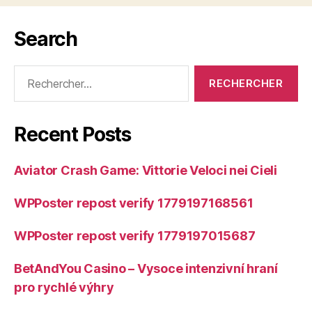
Search
Rechercher :
Recent Posts
Aviator Crash Game: Vittorie Veloci nei Cieli
WPPoster repost verify 1779197168561
WPPoster repost verify 1779197015687
BetAndYou Casino – Vysoce intenzivní hraní
pro rychlé výhry