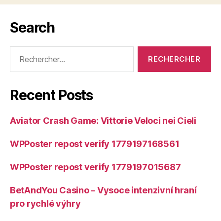
Search
Rechercher :
Recent Posts
Aviator Crash Game: Vittorie Veloci nei Cieli
WPPoster repost verify 1779197168561
WPPoster repost verify 1779197015687
BetAndYou Casino – Vysoce intenzivní hraní
pro rychlé výhry