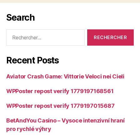
Search
Rechercher :
Recent Posts
Aviator Crash Game: Vittorie Veloci nei Cieli
WPPoster repost verify 1779197168561
WPPoster repost verify 1779197015687
BetAndYou Casino – Vysoce intenzivní hraní
pro rychlé výhry