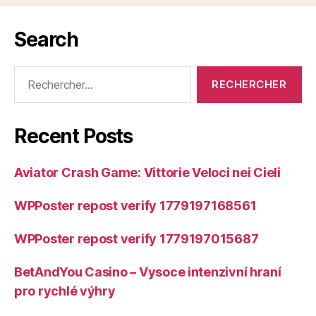
Search
Rechercher :
Recent Posts
Aviator Crash Game: Vittorie Veloci nei Cieli
WPPoster repost verify 1779197168561
WPPoster repost verify 1779197015687
BetAndYou Casino – Vysoce intenzivní hraní
pro rychlé výhry