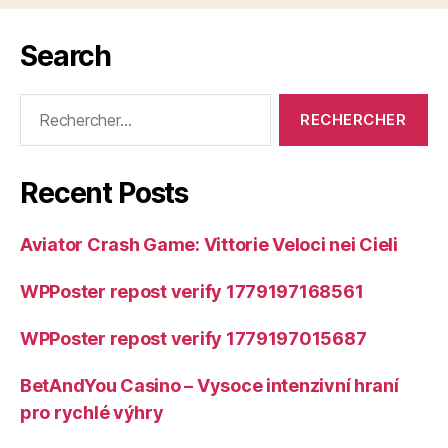
Search
Rechercher :
Recent Posts
Aviator Crash Game: Vittorie Veloci nei Cieli
WPPoster repost verify 1779197168561
WPPoster repost verify 1779197015687
BetAndYou Casino – Vysoce intenzivní hraní
pro rychlé výhry