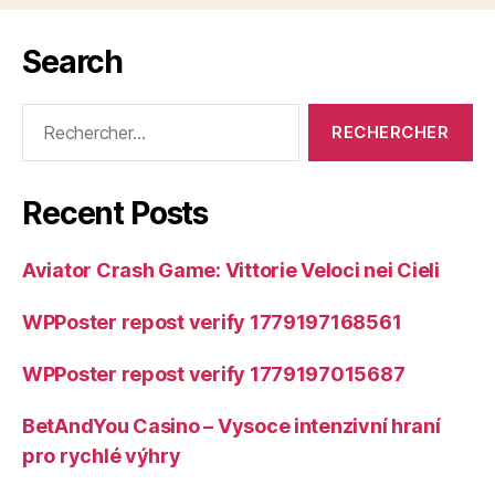
Search
Rechercher :
Recent Posts
Aviator Crash Game: Vittorie Veloci nei Cieli
WPPoster repost verify 1779197168561
WPPoster repost verify 1779197015687
BetAndYou Casino – Vysoce intenzivní hraní
pro rychlé výhry