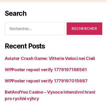
Search
Rechercher :
Recent Posts
Aviator Crash Game: Vittorie Veloci nei Cieli
WPPoster repost verify 1779197168561
WPPoster repost verify 1779197015687
BetAndYou Casino – Vysoce intenzivní hraní
pro rychlé výhry