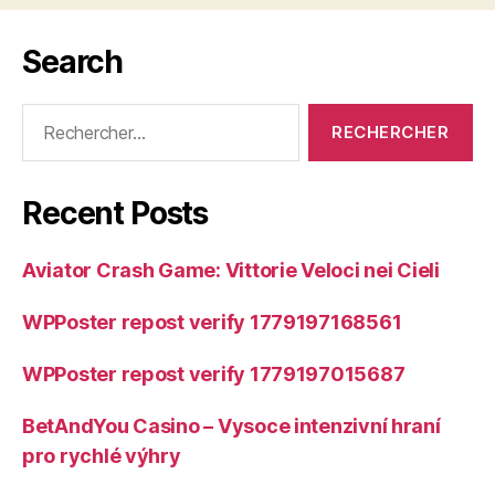
Search
Rechercher :
Recent Posts
Aviator Crash Game: Vittorie Veloci nei Cieli
WPPoster repost verify 1779197168561
WPPoster repost verify 1779197015687
BetAndYou Casino – Vysoce intenzivní hraní
pro rychlé výhry