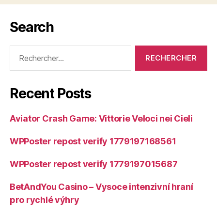
Search
Rechercher :
Recent Posts
Aviator Crash Game: Vittorie Veloci nei Cieli
WPPoster repost verify 1779197168561
WPPoster repost verify 1779197015687
BetAndYou Casino – Vysoce intenzivní hraní
pro rychlé výhry