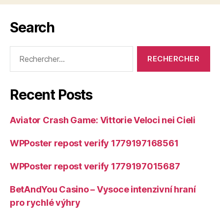
Search
Rechercher :
Recent Posts
Aviator Crash Game: Vittorie Veloci nei Cieli
WPPoster repost verify 1779197168561
WPPoster repost verify 1779197015687
BetAndYou Casino – Vysoce intenzivní hraní
pro rychlé výhry