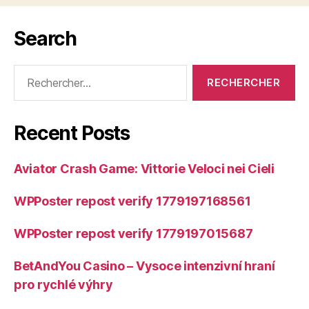
Search
Rechercher :
Recent Posts
Aviator Crash Game: Vittorie Veloci nei Cieli
WPPoster repost verify 1779197168561
WPPoster repost verify 1779197015687
BetAndYou Casino – Vysoce intenzivní hraní
pro rychlé výhry