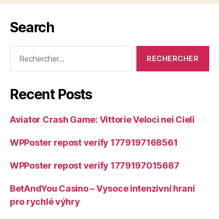
Search
Rechercher :
Recent Posts
Aviator Crash Game: Vittorie Veloci nei Cieli
WPPoster repost verify 1779197168561
WPPoster repost verify 1779197015687
BetAndYou Casino – Vysoce intenzivní hraní
pro rychlé výhry