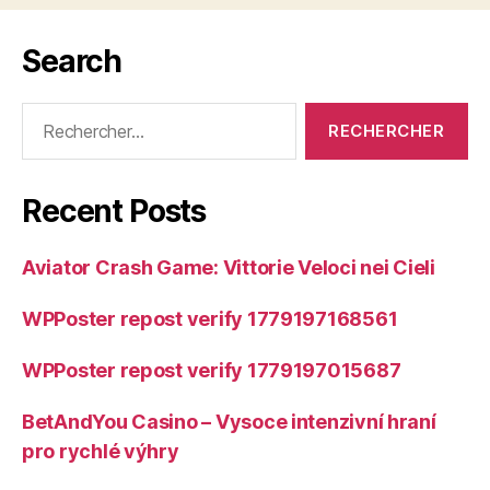
Search
Rechercher :
Recent Posts
Aviator Crash Game: Vittorie Veloci nei Cieli
WPPoster repost verify 1779197168561
WPPoster repost verify 1779197015687
BetAndYou Casino – Vysoce intenzivní hraní
pro rychlé výhry