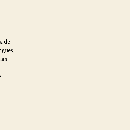
ux de
ingues,
ais
e