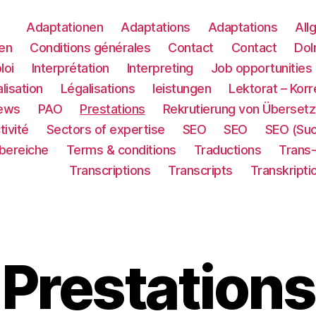
Adaptationen
Adaptations
Adaptations
All
en
Conditions générales
Contact
Contact
Dol
loi
Interprétation
Interpreting
Job opportunities
lisation
Légalisations
leistungen
Lektorat – Korr
ews
PAO
Prestations
Rekrutierung von Übersetz
tivité
Sectors of expertise
SEO
SEO
SEO (Su
sbereiche
Terms & conditions
Traductions
Trans
Transcriptions
Transcripts
Transkripti
Prestations