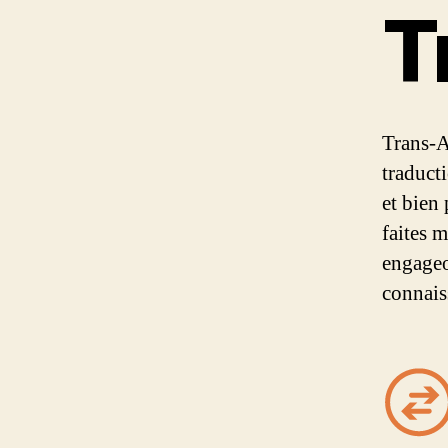
T
Trans-A
traduct
et bien
faites 
engageo
connais