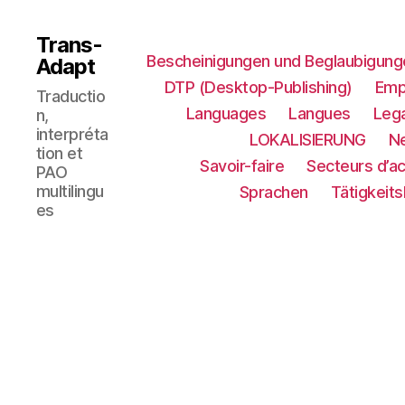
Trans-
Bescheinigungen und Beglaubigung
Adapt
DTP (Desktop-Publishing)
Emp
Traductio
Languages
Langues
Lega
n,
interpréta
LOKALISIERUNG​
N
tion et
Savoir-faire
Secteurs d’ac
PAO
multilingu
Sprachen
Tätigkeit
es