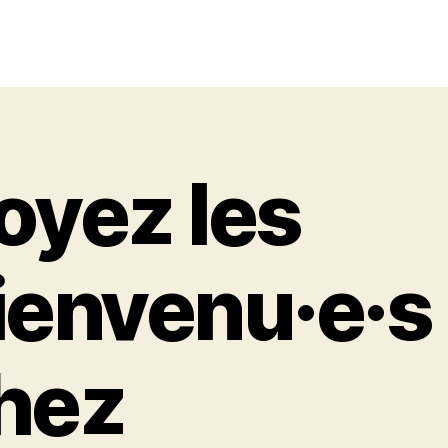
oyez les
ienvenu·e·s
hez