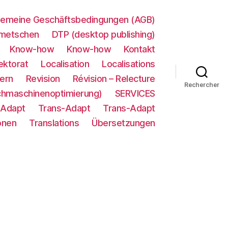
gemeine Geschäftsbedingungen (AGB)
metschen
DTP (desktop publishing)
Know-how
Know-how
Kontakt
ektorat
Localisation
Localisations
ern
Revision
Révision – Relecture
Rechercher
chmaschinenoptimierung)
SERVICES
-Adapt
Trans-Adapt
Trans-Adapt
onen
Translations
Übersetzungen