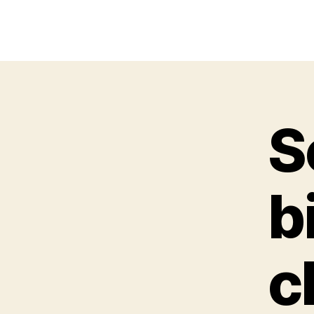
S
b
c