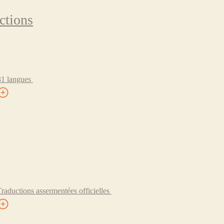
ctions
31 langues
Traductions assermentées officielles