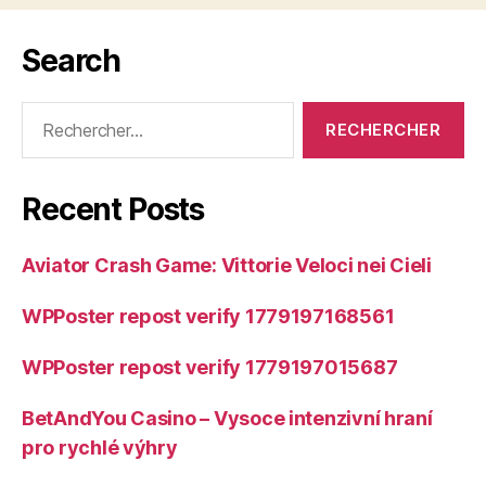
Search
Rechercher :
Recent Posts
Aviator Crash Game: Vittorie Veloci nei Cieli
WPPoster repost verify 1779197168561
WPPoster repost verify 1779197015687
BetAndYou Casino – Vysoce intenzivní hraní
pro rychlé výhry