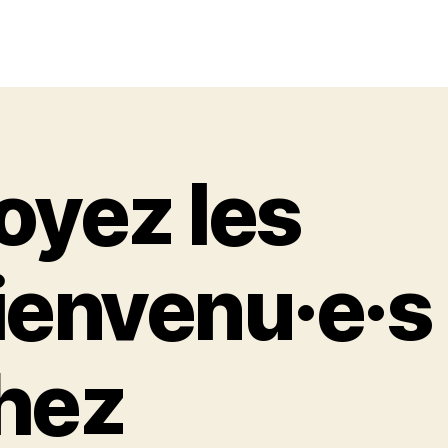
oyez les
ienvenu·e·s
hez