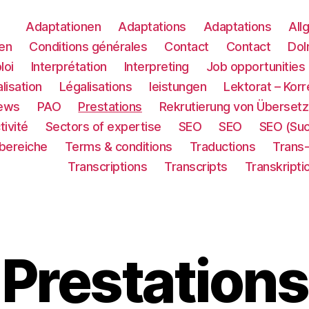
Adaptationen
Adaptations
Adaptations
All
en
Conditions générales
Contact
Contact
Dol
loi
Interprétation
Interpreting
Job opportunities
lisation
Légalisations
leistungen
Lektorat – Korr
ews
PAO
Prestations
Rekrutierung von Übersetz
tivité
Sectors of expertise
SEO
SEO
SEO (Su
sbereiche
Terms & conditions
Traductions
Trans
Transcriptions
Transcripts
Transkripti
Prestations