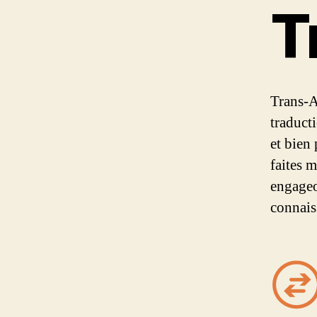
T
Trans-A
traduct
et bien
faites 
engageo
connais