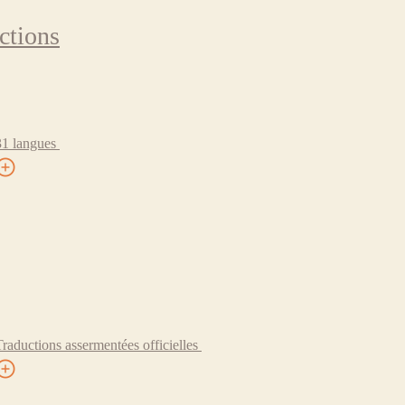
ctions
31 langues
Traductions assermentées officielles