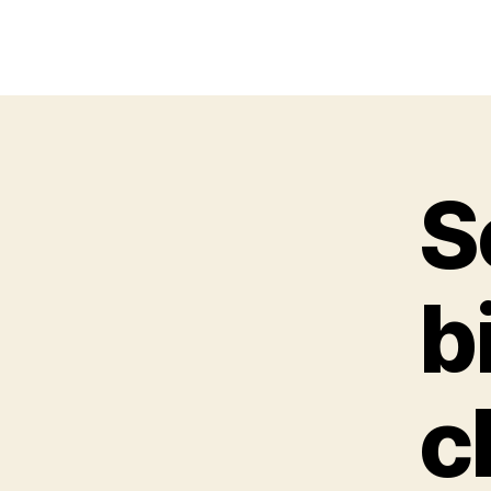
S
b
c