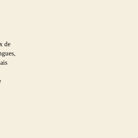
ux de
ingues,
ais
e