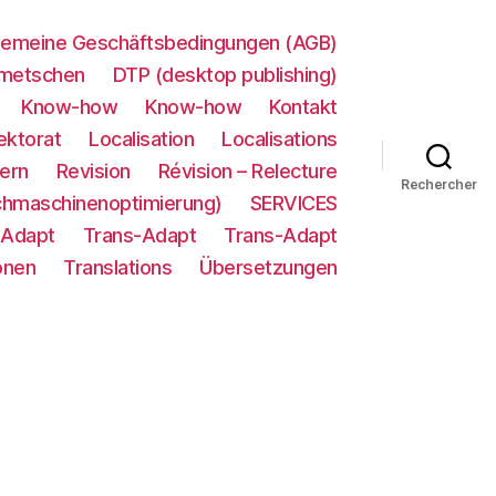
gemeine Geschäftsbedingungen (AGB)
metschen
DTP (desktop publishing)
Know-how
Know-how
Kontakt
ektorat
Localisation
Localisations
ern
Revision
Révision – Relecture
Rechercher
chmaschinenoptimierung)
SERVICES
-Adapt
Trans-Adapt
Trans-Adapt
onen
Translations
Übersetzungen