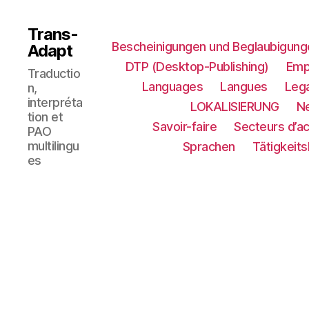
Trans-
Bescheinigungen und Beglaubigung
Adapt
DTP (Desktop-Publishing)
Emp
Traductio
Languages
Langues
Lega
n,
interpréta
LOKALISIERUNG​
N
tion et
Savoir-faire
Secteurs d’ac
PAO
multilingu
Sprachen
Tätigkeit
es