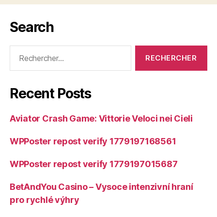
Search
Rechercher :
Recent Posts
Aviator Crash Game: Vittorie Veloci nei Cieli
WPPoster repost verify 1779197168561
WPPoster repost verify 1779197015687
BetAndYou Casino – Vysoce intenzivní hraní
pro rychlé výhry