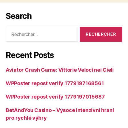
Search
Rechercher :
Recent Posts
Aviator Crash Game: Vittorie Veloci nei Cieli
WPPoster repost verify 1779197168561
WPPoster repost verify 1779197015687
BetAndYou Casino – Vysoce intenzivní hraní
pro rychlé výhry