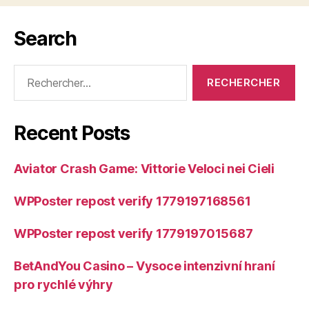
Search
Rechercher :
Recent Posts
Aviator Crash Game: Vittorie Veloci nei Cieli
WPPoster repost verify 1779197168561
WPPoster repost verify 1779197015687
BetAndYou Casino – Vysoce intenzivní hraní
pro rychlé výhry