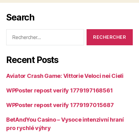
Search
Rechercher :
Recent Posts
Aviator Crash Game: Vittorie Veloci nei Cieli
WPPoster repost verify 1779197168561
WPPoster repost verify 1779197015687
BetAndYou Casino – Vysoce intenzivní hraní
pro rychlé výhry