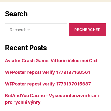
Search
Rechercher :
Recent Posts
Aviator Crash Game: Vittorie Veloci nei Cieli
WPPoster repost verify 1779197168561
WPPoster repost verify 1779197015687
BetAndYou Casino – Vysoce intenzivní hraní
pro rychlé výhry