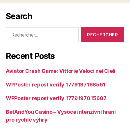
Search
Rechercher :
Recent Posts
Aviator Crash Game: Vittorie Veloci nei Cieli
WPPoster repost verify 1779197168561
WPPoster repost verify 1779197015687
BetAndYou Casino – Vysoce intenzivní hraní
pro rychlé výhry