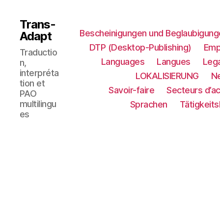
Trans-
Bescheinigungen und Beglaubigung
Adapt
DTP (Desktop-Publishing)
Emp
Traductio
Languages
Langues
Lega
n,
interpréta
LOKALISIERUNG​
N
tion et
Savoir-faire
Secteurs d’ac
PAO
multilingu
Sprachen
Tätigkeit
es