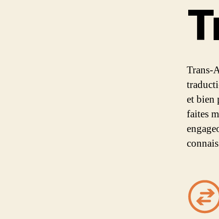
T
Trans-A
traduct
et bien
faites 
engageo
connais