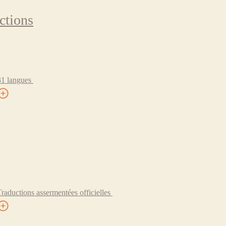
ctions
31 langues
Traductions assermentées officielles