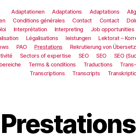
Adaptationen
Adaptations
Adaptations
All
en
Conditions générales
Contact
Contact
Dol
loi
Interprétation
Interpreting
Job opportunities
lisation
Légalisations
leistungen
Lektorat – Korr
ews
PAO
Prestations
Rekrutierung von Übersetz
tivité
Sectors of expertise
SEO
SEO
SEO (Su
sbereiche
Terms & conditions
Traductions
Trans
Transcriptions
Transcripts
Transkripti
Prestations