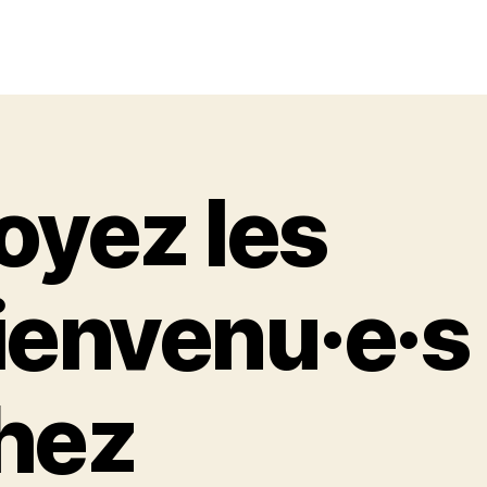
oyez les
ienvenu·e·s
hez