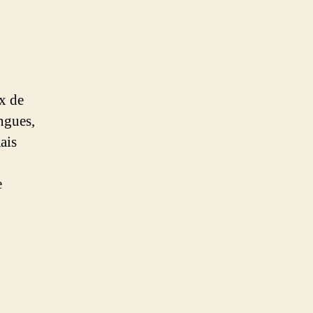
ux de
ingues,
ais
e