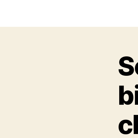
S
b
c