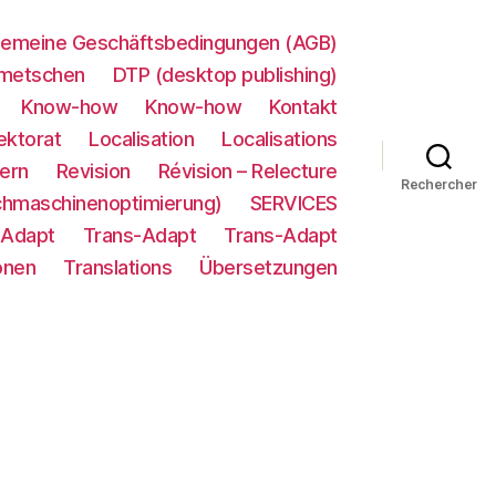
gemeine Geschäftsbedingungen (AGB)
metschen
DTP (desktop publishing)
Know-how
Know-how
Kontakt
ektorat
Localisation
Localisations
ern
Revision
Révision – Relecture
Rechercher
chmaschinenoptimierung)
SERVICES
-Adapt
Trans-Adapt
Trans-Adapt
onen
Translations
Übersetzungen