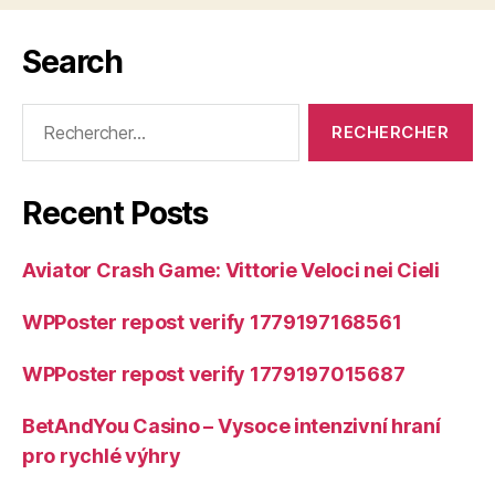
Search
Rechercher :
Recent Posts
Aviator Crash Game: Vittorie Veloci nei Cieli
WPPoster repost verify 1779197168561
WPPoster repost verify 1779197015687
BetAndYou Casino – Vysoce intenzivní hraní
pro rychlé výhry