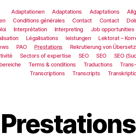
Adaptationen
Adaptations
Adaptations
All
en
Conditions générales
Contact
Contact
Dol
loi
Interprétation
Interpreting
Job opportunities
lisation
Légalisations
leistungen
Lektorat – Korr
ews
PAO
Prestations
Rekrutierung von Übersetz
tivité
Sectors of expertise
SEO
SEO
SEO (Su
sbereiche
Terms & conditions
Traductions
Trans
Transcriptions
Transcripts
Transkripti
Prestations