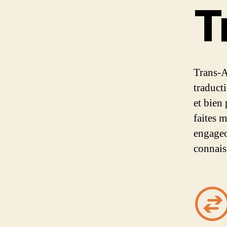
T
Trans-A
traduct
et bien
faites 
engageo
connais