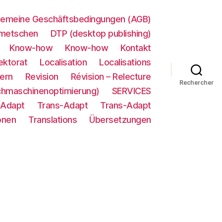
gemeine Geschäftsbedingungen (AGB)
metschen
DTP (desktop publishing)
Know-how
Know-how
Kontakt
ektorat
Localisation
Localisations
ern
Revision
Révision – Relecture
Rechercher
chmaschinenoptimierung)
SERVICES
-Adapt
Trans-Adapt
Trans-Adapt
onen
Translations
Übersetzungen