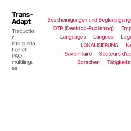
Trans-
Bescheinigungen und Beglaubigung
Adapt
DTP (Desktop-Publishing)
Emp
Traductio
Languages
Langues
Lega
n,
interpréta
LOKALISIERUNG​
N
tion et
Savoir-faire
Secteurs d’ac
PAO
multilingu
Sprachen
Tätigkeit
es