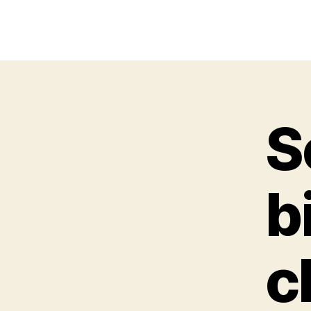
S
b
c