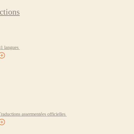
ctions
31 langues
Traductions assermentées officielles