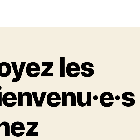
oyez les
ienvenu·e·s
hez