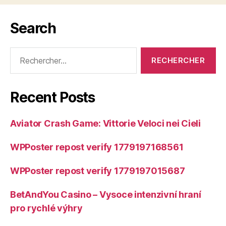
Search
Rechercher :
Recent Posts
Aviator Crash Game: Vittorie Veloci nei Cieli
WPPoster repost verify 1779197168561
WPPoster repost verify 1779197015687
BetAndYou Casino – Vysoce intenzivní hraní
pro rychlé výhry