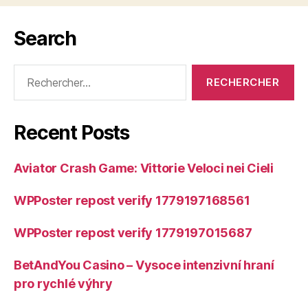
Search
Rechercher :
Recent Posts
Aviator Crash Game: Vittorie Veloci nei Cieli
WPPoster repost verify 1779197168561
WPPoster repost verify 1779197015687
BetAndYou Casino – Vysoce intenzivní hraní
pro rychlé výhry