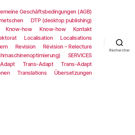
gemeine Geschäftsbedingungen (AGB)
metschen
DTP (desktop publishing)
Know-how
Know-how
Kontakt
ektorat
Localisation
Localisations
ern
Revision
Révision – Relecture
Rechercher
chmaschinenoptimierung)
SERVICES
-Adapt
Trans-Adapt
Trans-Adapt
onen
Translations
Übersetzungen