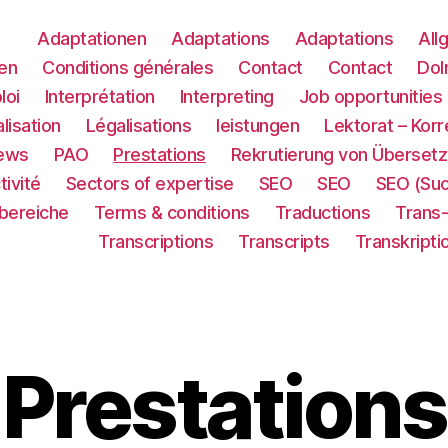
Adaptationen
Adaptations
Adaptations
All
en
Conditions générales
Contact
Contact
Dol
loi
Interprétation
Interpreting
Job opportunities
lisation
Légalisations
leistungen
Lektorat – Korr
ews
PAO
Prestations
Rekrutierung von Übersetz
tivité
Sectors of expertise
SEO
SEO
SEO (Su
sbereiche
Terms & conditions
Traductions
Trans
Transcriptions
Transcripts
Transkripti
Prestations