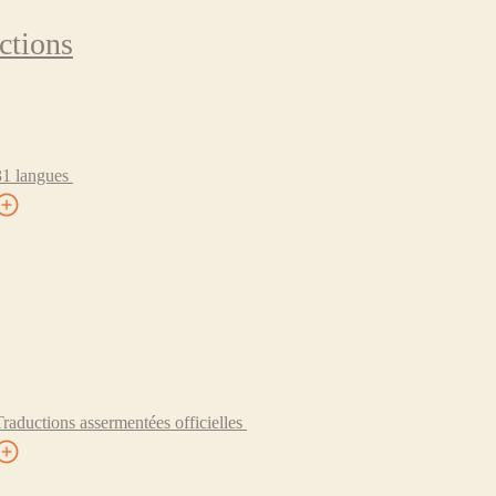
ctions
31 langues
Traductions assermentées officielles