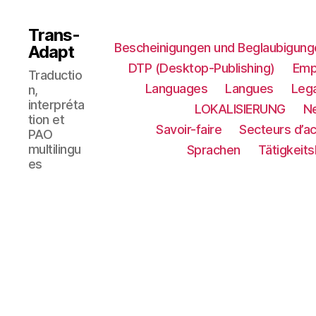
Trans-
Bescheinigungen und Beglaubigung
Adapt
DTP (Desktop-Publishing)
Emp
Traductio
Languages
Langues
Lega
n,
interpréta
LOKALISIERUNG​
N
tion et
Savoir-faire
Secteurs d’ac
PAO
multilingu
Sprachen
Tätigkeit
es