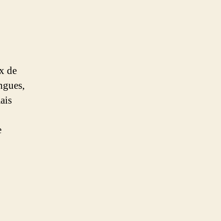
ux de
ingues,
ais
e