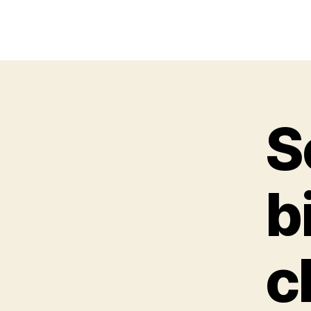
S
b
c