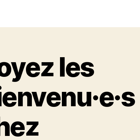
oyez les
ienvenu·e·s
hez