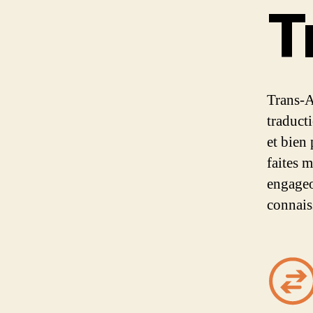
T
Trans-A
traduct
et bien
faites 
engageo
connais