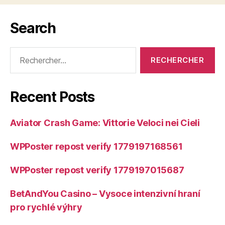
Search
Rechercher :
Recent Posts
Aviator Crash Game: Vittorie Veloci nei Cieli
WPPoster repost verify 1779197168561
WPPoster repost verify 1779197015687
BetAndYou Casino – Vysoce intenzivní hraní
pro rychlé výhry